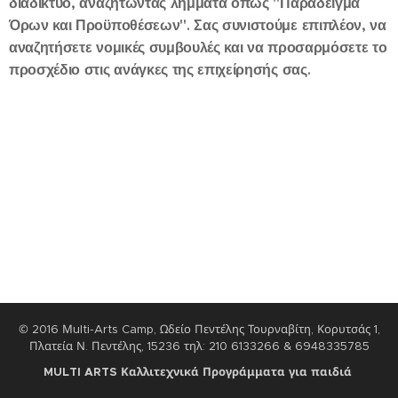
διαδίκτυο, αναζητώντας λήμματα όπως "Παράδειγμα
Όρων και Προϋποθέσεων". Σας συνιστούμε επιπλέον, να
αναζητήσετε νομικές συμβουλές και να προσαρμόσετε το
προσχέδιο στις ανάγκες της επιχείρησής σας.
© 2016 Μulti-Arts Camp, Ωδείο Πεντέλης Τουρναβίτη, Κορυτσάς 1,
Πλατεία Ν. Πεντέλης, 15236 τηλ: 210 6133266 & 6948335785
M
ULTI ARTS Καλλιτεχνικά Προγράμματα για παιδιά