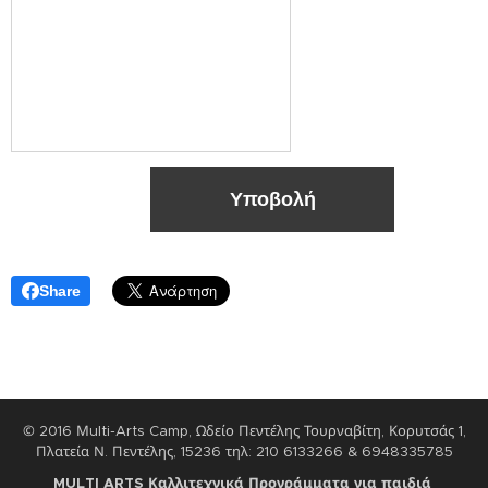
Υποβολή
Share
© 2016 Μulti-Arts Camp, Ωδείο Πεντέλης Τουρναβίτη, Κορυτσάς 1,
Πλατεία Ν. Πεντέλης, 15236 τηλ: 210 6133266 & 6948335785
M
ULTI ARTS Καλλιτεχνικά Προγράμματα για παιδιά