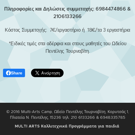
Πληροφορίες και Δηλώσεις συμμετοχής: 6984474866 &
2106133266
Κόστος Συμμετοχής: 7€/εργαστήριο ή 18€/τα 3 εργαστήρια
*Ειδικές τιμές στα αδέρφια και στους μαθητές του Ωδείου
Πεντέλης Τουρναβίτη.
Share
© 2016 Μulti-Arts Camp, Ωδείο Πεντέλης Τουρναβίτη, Κορυτσάς 1,
Πλατεία Ν. Πεντέλης, 15236 τηλ: 210 6133266 & 6948335785
M
ULTI ARTS Καλλιτεχνικά Προγράμματα για παιδιά