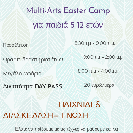
Multi-Arts Easter Camp
για παιδιά 5-12 ετών
8:30π.μ. - 9:00 π.μ.
Προσέλευση
9:00π.μ. - 2:00 μ.μ.
Ωράριο δραστηριοτήτων
8:00 π.μ. - 4:00μ.μ.
Mεγάλο ωράριο
20 ευρώ/μέρα
Δυνατότητα DAY PASS
ΠΑΙΧΝΙΔΙ &
ΔΙΑΣΚΕΔΑΣΗ= ΓΝΩΣΗ
Ελάτε να παίξουμε με τις τέχνες να μάθουμε και να