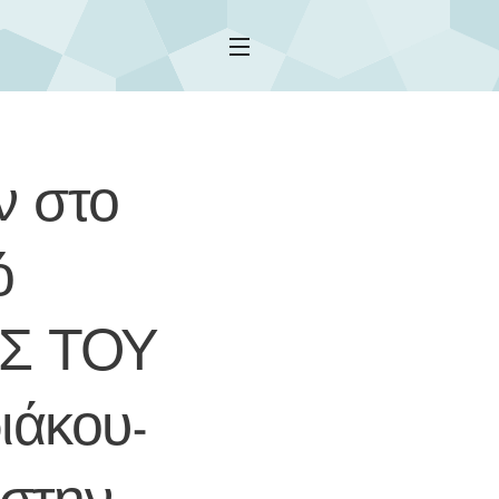
ν στο
ό
ΑΣ ΤΟΥ
ιάκου-