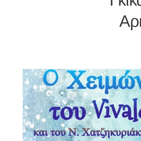
Γκίκ
Αρκ